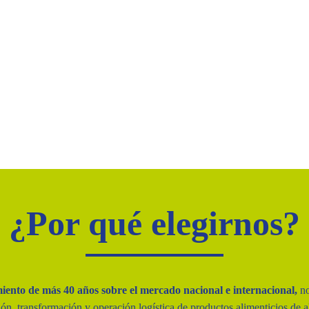
¿Por qué elegirnos?
iento de más 40 años sobre el mercado nacional e internacional,
no
ón, transformación y operación logística de productos alimenticios de a