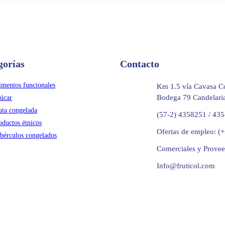
gorías
Contacto
imentos funcionales
Km 1.5 vía Cavasa Co
Bodega 79 Candelaria
úcar
uta congelada
(57-2) 4358251 / 43
oductos étnicos
Ofertas de empleo: (
bérculos congelados
Comerciales y Prove
Info@fruticol.com