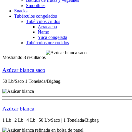
Batidos de frutas y vegetales
Smoothies
Snacks
Tubérculos congelados
Tubérculos crudos
Arracacha
Ñame
Yuca congelada
Tubérculos pre cocidos
Mostrando 3 resultados
Azúcar blanca saco
50 Lb/Saco 1 Tonelada/Bigbag
Azúcar blanca
1 Lb | 2 Lb | 4 Lb | 50 Lb/Saco | 1 Tonelada/Bigbag